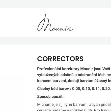
Mounir
CORRECTORS
Profesionální korektory Mounir jsou Vaší
vytoužených odstínů a odstranění těch ne
koncem barvení, dodají barvám úžasný l
Číselný kód barev : 0.00, 0.10, 0.11, 0.20,
Způsob použití:
Mícháme je s jinými barvami, abych přidali
červené přidáme například 0.66. Pro fialovo