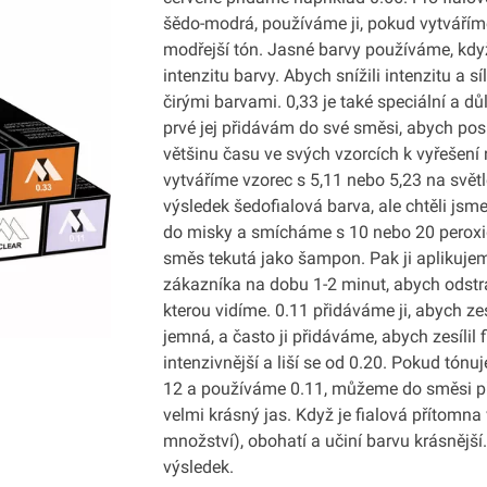
šědo-modrá, používáme ji, pokud vytvářím
modřejší tón. Jasné barvy používáme, kdy
intenzitu barvy. Abych snížili intenzitu a s
čirými barvami. 0,33 je také speciální a dů
prvé jej přidávám do své směsi, abych posí
většinu času ve svých vzorcích k vyřešení
vytváříme vzorec s 5,11 nebo 5,23 na svět
výsledek šedofialová barva, ale chtěli js
do misky a smícháme s 10 nebo 20 peroxid
směs tekutá jako šampon. Pak ji aplikuje
zákazníka na dobu 1-2 minut, abych odstra
kterou vidíme. 0.11 přidáváme ji, abych ze
jemná, a často ji přidáváme, abych zesílil 
intenzivnější a liší se od 0.20. Pokud tónu
12 a používáme 0.11, můžeme do směsi při
velmi krásný jas. Když je fialová přítom
množství), obohatí a učiní barvu krásnější
výsledek.