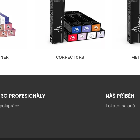
ONER
CORRECTORS
MET
PRO PROFESIONÁLY
NÁŠ PŘÍBĚH
polupráce
Lokátor salonů