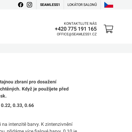
SEAMLESS1
LOKÁTOR SALONŮ
KONTAKTUJTE NÁS
+420 775 191 165
OFFICE@SEAMLESS1.CZ
 tajnou zbraní pro dosažení
chtěných. Když je použijete před
esk.
 0.22, 0.33, 0.66
 na intenzitě barvy. K zintenzivnění
u, přidáme více fialové barvy. 0.10 je