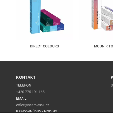
DIRECT COLOURS
MOUNIR T
KONTAKT
TELEFON
S
+420 775 191 165
EMAIL
office@seamless1.cz
PRACOVNÍ DNY / HODINY