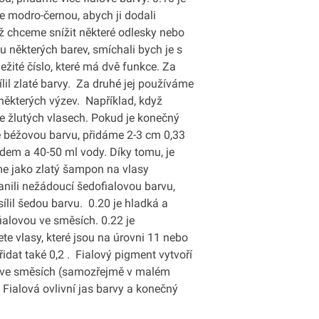
e modro-černou, abych ji dodali
ž chceme snížit některé odlesky nebo
ílu některých barev, smíchali bych je s
ležité číslo, které má dvě funkce. Za
lil zlaté barvy. Za druhé jej používáme
 některých výzev. Například, když
le žlutých vlasech. Pokud je konečný
me béžovou barvu, přidáme 2-3 cm 0,33
em a 40-50 ml vody. Díky tomu, je
me jako zlatý šampon na vlasy
nili nežádoucí šedofialovou barvu,
sílil šedou barvu. 0.20 je hladká a
fialovou ve směsích. 0.22 je
jete vlasy, které jsou na úrovni 11 nebo
dat také 0,2 . Fialový pigment vytvoří
na ve směsích (samozřejmě v malém
. Fialová ovlivní jas barvy a konečný