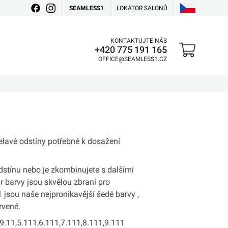
SEAMLESS1
LOKÁTOR SALONŮ
KONTAKTUJTE NÁS
+420 775 191 165
OFFICE@SEAMLESS1.CZ
elavé odstíny potřebné k dosažení
odstínu nebo je zkombinujete s dalšími
r barvy jsou skvělou zbraní pro
1 jsou naše nejpronikavější šedé barvy ,
rvené.
1,9.11,5.111,6.111,7.111,8.111,9.111