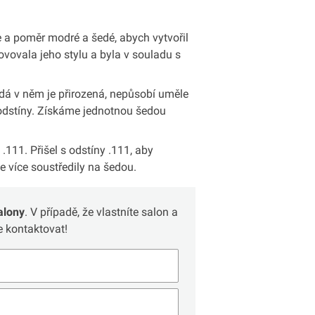
 a poměr modré a šedé, abych vytvořil
vovala jeho stylu a byla v souladu s
dá v něm je přirozená, nepůsobí uměle
odstíny. Získáme jednotnou šedou
.111. Přišel s odstíny .111, aby
se více soustředily na šedou.
alony
. V případě, že vlastníte salon a
 kontaktovat!