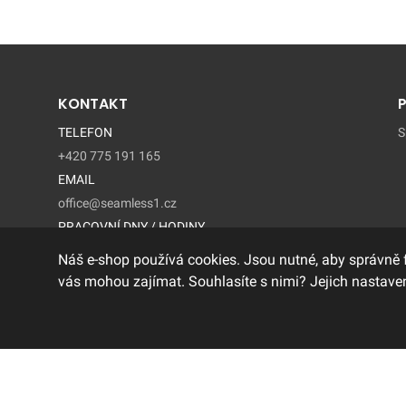
KONTAKT
TELEFON
S
+420 775 191 165
EMAIL
office@seamless1.cz
PRACOVNÍ DNY / HODINY
Pondelí - Pátek / 9:00 – 15:00
Náš e-shop používá cookies. Jsou nutné, aby správně 
vás mohou zajímat. Souhlasíte s nimi? Jejich nastaven