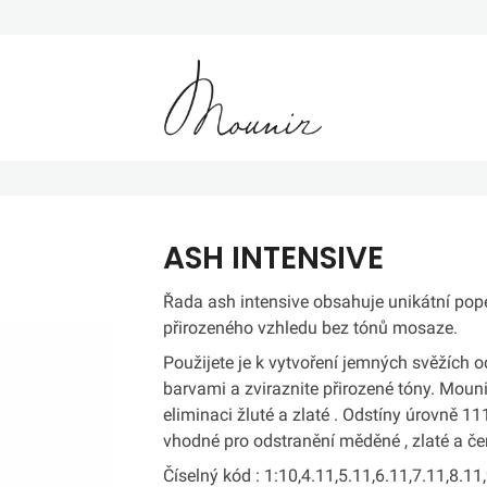
Mounir
ASH INTENSIVE
Řada ash intensive obsahuje unikátní pop
přirozeného vzhledu bez tónů mosaze.
Použijete je k vytvoření jemných svěžích 
barvami a zviraznite přirozené tóny. Mouni
eliminaci žluté a zlaté . Odstíny úrovně 11
vhodné pro odstranění měděné , zlaté a če
Číselný kód : 1:10,4.11,5.11,6.11,7.11,8.1