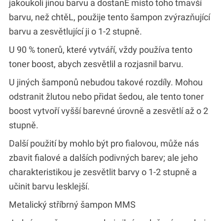
jakoukoli jinou barvu a dostanE místo toho tmavší
barvu, než chtěL, použije tento šampon zvýrazňující
barvu a zesvětlující ji o 1-2 stupně.
U 90 % tonerů, které vytváří, vždy používa tento
toner boost, abych zesvětlil a rozjasnil barvu.
U jiných šamponů nebudou takové rozdíly. Mohou
odstranit žlutou nebo přidat šedou, ale tento toner
boost vytvoří vyšší barevné úrovně a zesvětlí až o 2
stupně.
Další použití by mohlo být pro fialovou, může nás
zbavit fialové a dalších podivných barev; ale jeho
charakteristikou je zesvětlit barvy o 1-2 stupně a
učinit barvu lesklejší.
Metalický stříbrný šampon MMS