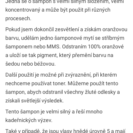
Jedná se o šampon s velmi silným složením, velmi
koncentrovaný a může být použit při různých
procesech.
Pokud jsem dokončil zesvětlení a získám oranžovou
barvu, udělám jedno šamponové mytí se stříbrným
šamponem nebo MMS. Odstraním 100% oranžové
a uloží se tak pigment, který přemění barvu na
šedou nebo béžovou.
Další použití je možné při zvýraznění, při kterém
nechceme používat toner. Můžeme použít tento
šampon, abych odstranil všechny žluté odlesky a
získali světlejší výsledek.
Tento šampon je velmi silný a řeší mnoho
kadeřnických výzev.
Také v případě, že jsou vlasy hnědé úrovně 5 a mají